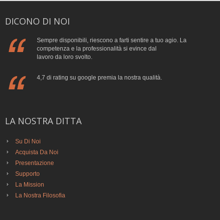
DICONO DI NOI
Sempre disponibili, riescono a farti sentire a tuo agio. La
competenza e la professionalità si evince dal
lavoro da loro svolto.
4,7 di rating su google premia la nostra qualità.
LA NOSTRA DITTA
Su Di Noi
Acquista Da Noi
Presentazione
Supporto
La Mission
La Nostra Filosofia