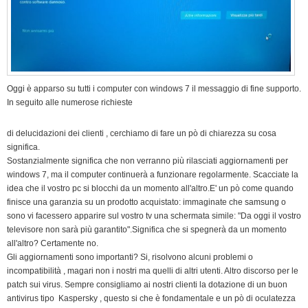
Oggi è apparso su tutti i computer con windows 7 il messaggio di fine supporto.
In seguito alle numerose richieste
di delucidazioni dei clienti , cerchiamo di fare un pò di chiarezza su cosa
significa.
Sostanzialmente significa che non verranno più rilasciati aggiornamenti per
windows 7, ma il computer continuerà a funzionare regolarmente. Scacciate la
idea che il vostro pc si blocchi da un momento all'altro.E' un pò come quando
finisce una garanzia su un prodotto acquistato: immaginate che samsung o
sono vi facessero apparire sul vostro tv una schermata simile: "Da oggi il vostro
televisore non sarà più garantito".Significa che si spegnerà da un momento
all'altro? Certamente no.
Gli aggiornamenti sono importanti? Si, risolvono alcuni problemi o
incompatibilità , magari non i nostri ma quelli di altri utenti. Altro discorso per le
patch sui virus. Sempre consigliamo ai nostri clienti la dotazione di un buon
antivirus tipo Kaspersky , questo si che è fondamentale e un pò di oculatezza