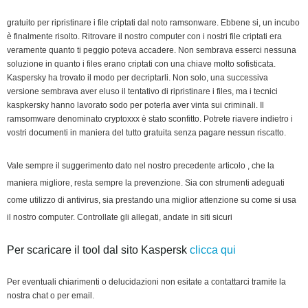
gratuito
per ripristinare i file criptati dal noto ramsonware.
Ebbene si, un incubo
è finalmente risolto. Ritrovare il nostro computer con i nostri file criptati era
veramente quanto ti peggio poteva accadere. Non sembrava esserci nessuna
soluzione in quanto i files erano criptati con una chiave molto sofisticata.
Kaspersky ha trovato il modo per decriptarli. Non solo, una successiva
versione sembrava aver eluso il tentativo di ripristinare i files, ma i tecnici
kaspkersky hanno lavorato sodo per poterla aver vinta sui criminali. Il
ramsomware denominato cryptoxxx è stato sconfitto. Potrete riavere indietro i
vostri documenti in maniera del tutto gratuita senza pagare nessun riscatto.
Vale sempre il suggerimento dato nel nostro precedente articolo , che la
maniera migliore, resta sempre la prevenzione. Sia con strumenti adeguati
come utilizzo di antivirus, sia prestando una miglior attenzione su come si usa
il nostro computer. Controllate gli allegati, andate in siti sicuri
Per scaricare il tool dal sito Kaspersk
clicca qui
Per eventuali chiarimenti o delucidazioni non esitate a contattarci tramite la
nostra chat o per email.