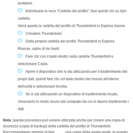
problemi
.
Individuare la voce "Cartella del profilo", fare quindi clic su
Apri
cartella
.
Verrà aperta la cartella del profilo di Thunderbird
in Esplora risorse
.
Chiudere
Thunderbird.
Dalla propria cartella del profilo Thunderbird
in Esplora
Risorse
,
salire di tre livelli
.
Fare clic con il tasto destro
sulla cartella
Thunderbird
e
selezionare
Copia
.
Aprire il dispositivo che si sta utilizzando per il trasferimento dei
propri dati, quindi
fare clic col tasto destro del mouse
all'interno
dell'unità e selezionare
Incolla
.
Se si sta utilizzando un dispositivo di trasferimento locale,
rimuoverlo in modo sicuro dal computer da cui si stanno trasferendo i
dati.
Nota
: questa procedura può essere utilizzata anche per creare una copia di
sicurezza (copia di backup) della cartella del profilo di Thunderbird.
Raccomandiamo sempre di fare una copia della vostra posta, in quanto,