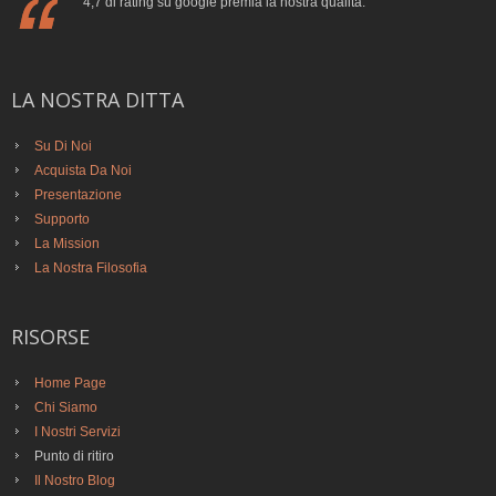
4,7 di rating su google premia la nostra qualità.
LA NOSTRA DITTA
Su Di Noi
Acquista Da Noi
Presentazione
Supporto
La Mission
La Nostra Filosofia
RISORSE
Home Page
Chi Siamo
I Nostri Servizi
Punto di ritiro
Il Nostro Blog