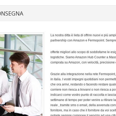
 CONSEGNA
La nostra ditta è lieta di offrire nuovi e più am
partnership con Amazon e Fermopoint. Sempre at
offerte migliori allo scopo di soddisfarne le es
logistiche. Siamo Amazon Hub Counter a Massa , 
comprata su Amazon, con velocità, precisione 
Grazie alla integrazione nella rete Fermopoint, 
in italia. I vostri impegni quotidiani non perme
che ora arrivi, restando o facendo restare qual
corriere non riesca a trovarvi o non riesca a po
indicarci come vostro punto di raccolta e lascia
settimane di tempo per poter venire a ritirare
reale , tramite sms o email, della avvenuta conse
fornitore, ma in caso che il fornitore da voi sc
potrete sempre comprare il servizio ad una cifra