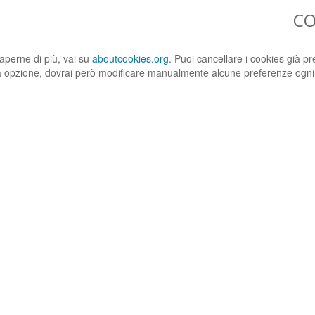
CO
saperne di più, vai su
aboutcookies.org
. Puoi cancellare i cookies già pr
 opzione, dovrai però modificare manualmente alcune preferenze ogni volt