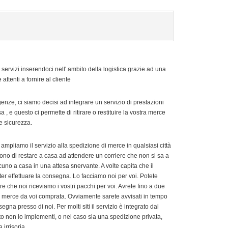
pi servizi inserendoci nell' ambito della logistica grazie ad una
tenti a fornire al cliente
igenze, ci siamo decisi ad integrare un servizio di prestazioni
e questo ci permette di ritirare o restituire la vostra merce
e sicurezza.
ampliamo il servizio alla spedizione di merce in qualsiasi città
ttono di restare a casa ad attendere un corriere che non si sa a
cuno a casa in una attesa snervante. A volte capita che il
ter effettuare la consegna. Lo facciamo noi per voi. Potete
re che noi riceviamo i vostri pacchi per voi. Avrete fino a due
 la merce da voi comprata. Ovviamente sarete avvisati in tempo
gna presso di noi. Per molti siti il servizio è integrato dal
elto non lo implementi, o nel caso sia una spedizione privata,
 irrisoria.